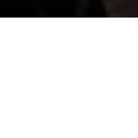
ONZE HUIBERS
TOMPOUCE!
3 NOVEMBER 2017 IS ONZE TOMPOUCE
BEKROOND MET GOUD! SINDSDIEN IS DE